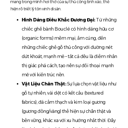
mang trong mình hơi thở của sự thủ công tinh xảo, thể
hiện rõ triết lý tôn vinh di sản.
Hình Dáng Điêu Khắc Đương Đại:
Từ những
chiếc ghế bành Bouclé có hình dáng hữu cơ
(organic forms) mềm mại, ấm cúng, đến
những chiếc ghế gỗ thủ công với đường nét
dứt khoát, mạnh mẽ – tất cả đều là điểm nhấn
thị giác phá cách, tạo nên sự đối thoại mạnh
mẽ với kiến trúc nền.
Vật Liệu Chân Thật:
Sự lựa chọn vật liệu như
gỗ tự nhiên, vải dệt có kết cấu (textured
fabrics), đá cẩm thạch và kim loại gương
(gương đồng/vàng) thể hiện sự chân thật và
bền vững, khác xa với xu hướng nhất thời. Đây