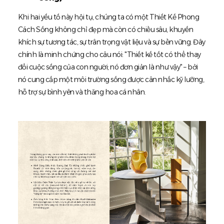
Khi hai yếu tố này hội tụ, chúng ta có một Thiết Kế Phong
Cách Sống không chỉ đẹp mà còn có chiều sâu, khuyến
khích sự tương tác, sự trân trọng vật liệu và sự bền vững. Đây
chính là minh chứng cho câu nói: "Thiết kế tốt có thể thay
đổi cuộc sống của con người; nó đơn giản là như vậy" – bởi
nó cung cấp một môi trường sống được cân nhắc kỹ lưỡng,
hỗ trợ sự bình yên và thăng hoa cá nhân.