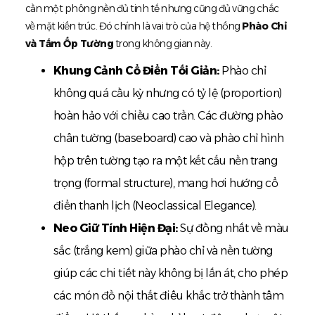
cần một phông nền đủ tinh tế nhưng cũng đủ vững chắc
về mặt kiến trúc. Đó chính là vai trò của hệ thống
Phào Chỉ
và Tấm Ốp Tường
trong không gian này.
Khung Cảnh Cổ Điển Tối Giản:
Phào chỉ
không quá cầu kỳ nhưng có tỷ lệ (proportion)
hoàn hảo với chiều cao trần. Các đường phào
chân tường (baseboard) cao và phào chỉ hình
hộp trên tường tạo ra một kết cấu nền trang
trọng (formal structure), mang hơi hướng cổ
điển thanh lịch (Neoclassical Elegance).
Neo Giữ Tính Hiện Đại:
Sự đồng nhất về màu
sắc (trắng kem) giữa phào chỉ và nền tường
giúp các chi tiết này không bị lấn át, cho phép
các món đồ nội thất điêu khắc trở thành tâm