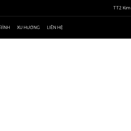
TT2 Kim 
RÌNH
XU HƯỚNG
LIÊN HỆ