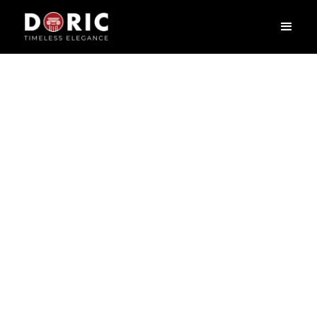
FHAB-137
L
2400
X
H
10
X
W
11.5
cm
Phào chỉ – nét chấm phá tinh tế biến mỗi ngôi nhà thành một tác
phẩm nghệ thuật, tựa như khung viền tôn lên vẻ đẹp của bức tranh.
Phào chỉ không chỉ là chi tiết trang trí mà còn là sợi dây kết nối hài