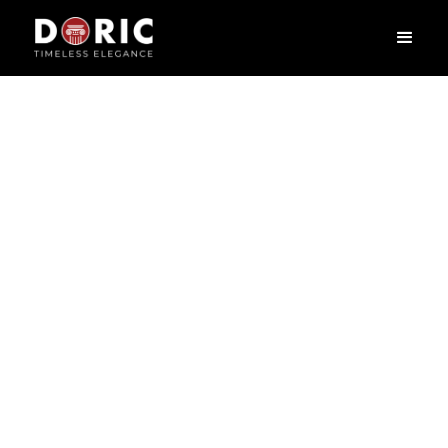
FHAD384
L
2400
X
H
15
X
W
1.8
cm
Phào chỉ – nét chấm phá tinh tế biến mỗi ngôi nhà thành một tác
phẩm nghệ thuật, tựa như khung viền tôn lên vẻ đẹp của bức tranh.
Phào chỉ không chỉ là chi tiết trang trí mà còn là sợi dây kết nối hài