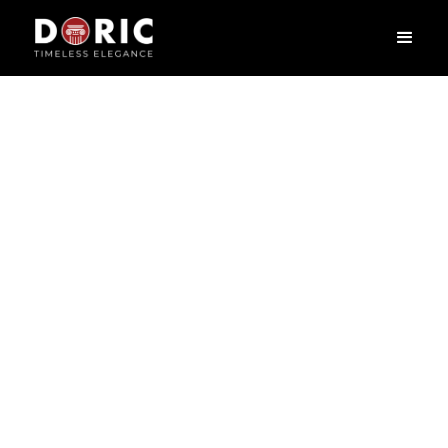
GC-83014
L
2400
X
H
55
X
W
81
cm
Phào chỉ – nét chấm phá tinh tế biến mỗi ngôi nhà thành một tác
phẩm nghệ thuật, tựa như khung viền tôn lên vẻ đẹp của bức tranh.
Phào chỉ không chỉ là chi tiết trang trí mà còn là sợi dây kết nối hài