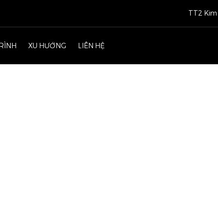
TT2 Kim 
RÌNH
XU HƯỚNG
LIÊN HỆ