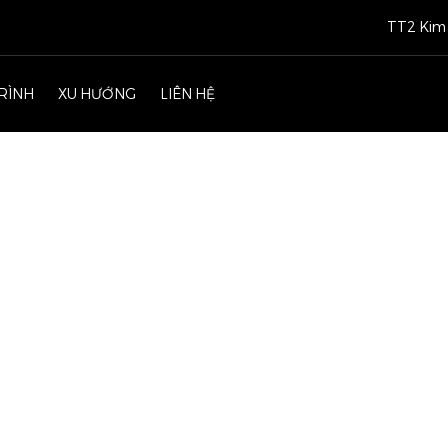
TT2 Kim 
RÌNH
XU HƯỚNG
LIÊN HỆ