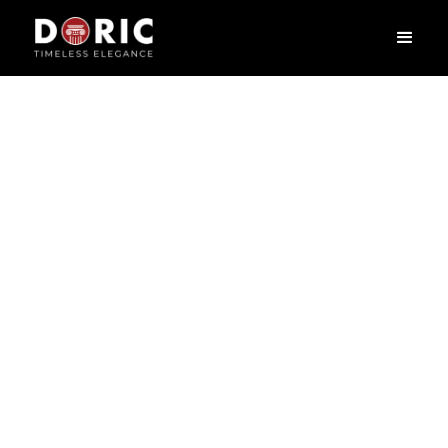
GD 85094-250
L
0
X
H
250
X
W
2
cm
Phào chỉ – nét chấm phá tinh tế biến mỗi ngôi nhà thành một tác
phẩm nghệ thuật, tựa như khung viền tôn lên vẻ đẹp của bức tranh.
Phào chỉ không chỉ là chi tiết trang trí mà còn là sợi dây kết nối hài