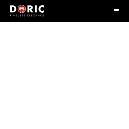
HLKT710
L
2400
X
H
70
X
W
18
cm
Phào chỉ – nét chấm phá tinh tế biến mỗi ngôi nhà thành một tác
phẩm nghệ thuật, tựa như khung viền tôn lên vẻ đẹp của bức tranh.
Phào chỉ không chỉ là chi tiết trang trí mà còn là sợi dây kết nối hài