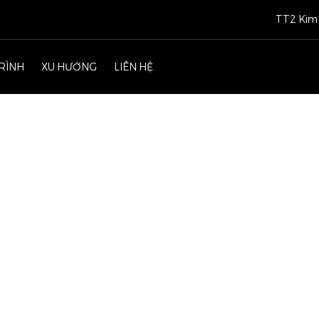
TT2 Kim 
RÌNH
XU HƯỚNG
LIÊN HỆ