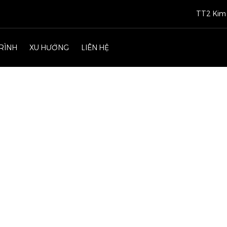
TT2 Kim 
RÌNH
XU HƯỚNG
LIÊN HỆ