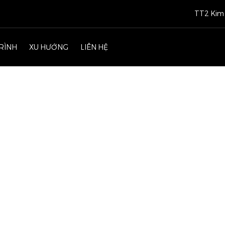
TT2 Kim 
RÌNH
XU HƯỚNG
LIÊN HỆ