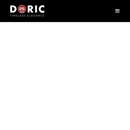
W109
L
0
X
H
25
X
W
1.2
cm
Phào chỉ – nét chấm phá tinh tế biến mỗi ngôi nhà thành một tác
phẩm nghệ thuật, tựa như khung viền tôn lên vẻ đẹp của bức tranh.
Phào chỉ không chỉ là chi tiết trang trí mà còn là sợi dây kết nối hài